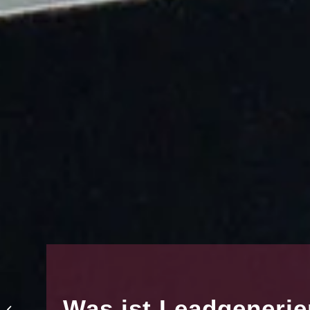
Was ist Leadgeneri
Aus Sendinblue wird