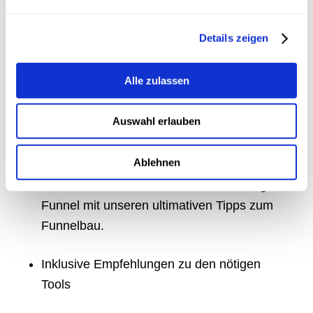
Sammle wertvolle Kontakte
mit deinem ersten B2B-
Details zeigen
Marketing-Funnel!
Alle zulassen
Baue für deine potentiellen Kunden
hochwertige Marketing-Funnels und
Auswahl erlauben
generiere so wertvolle Leads für dein
Industrieunternehmen:
Ablehnen
Du bekommst den Guide B2B-Marketing-
Funnel mit unseren ultimativen Tipps zum
Funnelbau.
Inklusive Empfehlungen zu den nötigen
Tools