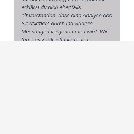
erklärst du dich ebenfalls
einverstanden, dass eine Analyse des
Newsletters durch individuelle
Messungen vorgenommen wird. Wir
tun dies zur kontinuierlichen
Verbesserung des Newsletters und
um auf die Interessen der Leser:innen
eingehen zu können.
Du kannst dich jederzeit vom Erhalt
des Newsletters abmelden.
Erfahre ausführliche Informationen in
unserer
Datenschutzerklärung.