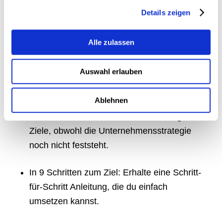
Ziele definierst du deine
Details zeigen
Ziele in nur 30 Minuten!
Alle zulassen
Der effizienteste Weg im deutschsprachigen
Raum, um als Industrieunternehmen deine
Auswahl erlauben
Leads-Ziele festzulegen.
Ablehnen
Ziele-Definition bottom-up: Definiere mit
meinem Guide deine Online-Marketing-
Ziele, obwohl die Unternehmensstrategie
noch nicht feststeht.
In 9 Schritten zum Ziel: Erhalte eine Schritt-
für-Schritt Anleitung, die du einfach
umsetzen kannst.