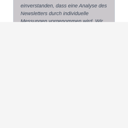
einverstanden, dass eine Analyse des
Newsletters durch individuelle
Messungen vorgenommen wird. Wir
tun dies zur kontinuierlichen
Verbesserung des Newsletters und
um auf die Interessen der Leser:innen
eingehen zu können.
Du kannst dich jederzeit vom Erhalt
des Newsletters abmelden.
Erfahre ausführliche Informationen in
unserer
Datenschutzerklärung.