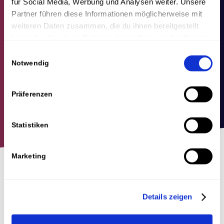
für Social Media, Werbung und Analysen weiter. Unsere
Partner führen diese Informationen möglicherweise mit
weiteren Daten zusammen, die du ihnen bereitgestellt
hast oder die sie im Rahmen deiner Nutzung der Dienste
gesammelt haben.
Einwilligungsauswahl
Notwendig
Präferenzen
Statistiken
Marketing
Manchmal brauchst du
einfach einen Profi an deiner
Details zeigen
Seite.