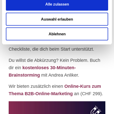
Dieser Artikel eignet sich für B2B-
Alle zulassen
Marketingverantwortliche, die mit dem
Gedanken spielen, mit Leadgenerierung zu
Auswahl erlauben
starten oder bereits damit gestartet haben.
Du erfährst, was
B2B-Leadgenerierung
genau
Ablehnen
ist und findest am Ende des Artikels eine
Checkliste, die dich beim Start unterstützt.
Du willst die Abkürzung? Kein Problem. Buch
dir ein
kostenloses 30-Minuten-
Brainstorming
mit Andrea Anliker.
Wir bieten zusätzlich einen
Online-Kurs zum
Thema B2B-Online-Marketing
an (CHF 299).