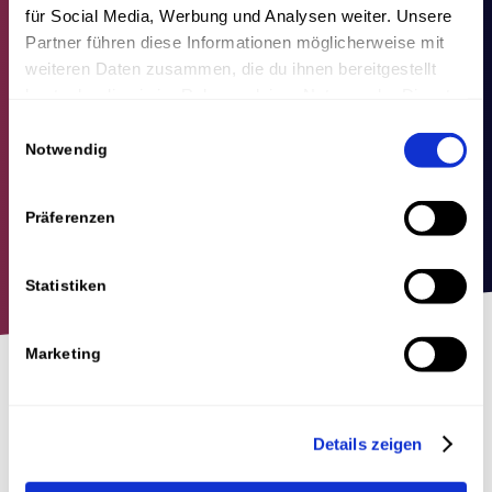
für Social Media, Werbung und Analysen weiter. Unsere
Partner führen diese Informationen möglicherweise mit
weiteren Daten zusammen, die du ihnen bereitgestellt
hast oder die sie im Rahmen deiner Nutzung der Dienste
gesammelt haben.
Einwilligungsauswahl
Notwendig
Präferenzen
Statistiken
Marketing
Für wen ist dieser Artikel
über B2B-Leadgenerierung?
Details zeigen