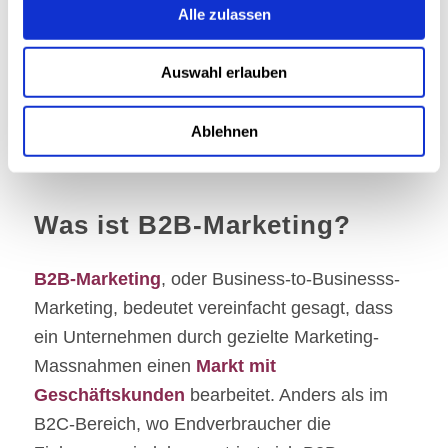
Du fragst dich:
Was ist B2B-Marketing?
Alle zulassen
Genau dieses Thema behandelt dieser
Blogbeitrag. Er richtet sich an alle, die sich für
Auswahl erlauben
das Thema interessieren und denen bisher
eine gute Erklärung für dieses komplexe
Ablehnen
Thema gefehlt hat.
Was ist B2B-Marketing?
B2B-Marketing
, oder Business-to-Businesss-
Marketing, bedeutet vereinfacht gesagt, dass
ein Unternehmen durch gezielte Marketing-
Massnahmen einen
Markt mit
Geschäftskunden
bearbeitet. Anders als im
B2C-Bereich, wo Endverbraucher die