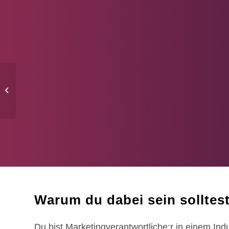
Was ist B2B-
Marketing?
Warum du dabei sein solltes
Du bist Marketingverantwortliche:r in einem I