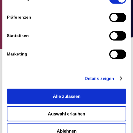
Präferenzen
Statistiken
Marketing
Was ist der Online-Marketing-
Fahrplan?
Details zeigen
Der Online-Marketing-Fahrplan ist ein
Dienstleistungsangebot der OMH Online
Alle zulassen
Marketing Agentur. Während der Erstellung des
Fahrplans analysiere ich strukturiert deine
Auswahl erlauben
Online-Marketing-Massnahmen basierend auf
deinen Daten und leite für dich eine Online-
Ablehnen