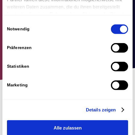
weiteren Daten zusammen, die du ihnen bereitgestellt
hast oder die sie im Rahmen deiner Nutzung der Dienste
gesammelt haben.
Einwilligungsauswahl
Notwendig
Präferenzen
Statistiken
Marketing
Wer ist Andrea Anliker?
Details zeigen
Andrea Anliker ist die Inhaberin und
Geschäftsführerin der OMH Online Marketing
Alle zulassen
Agentur. Die Agentur wurde 2016 gegründet