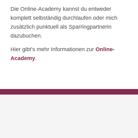
Die Online-Academy kannst du entweder
komplett selbständig durchlaufen oder mich
zusätzlich punktuell als Sparringpartnerin
dazubuchen.
Hier gibt’s mehr Informationen zur
Online-
Academy
.
Bist du interessiert?
Es macht für B2B-Marketingverantwortliche in
den meisten Fällen Sinn, zuerst mit dem