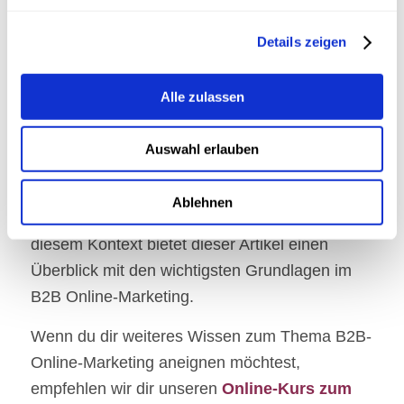
Einleitung: Die Bedeutung
von B2B Online-Marketing
Details zeigen
verstehen
In einer zunehmend digitalen Welt ist ein
Alle zulassen
fundiertes Verständnis von B2B-Online-
Marketing für Marketingverantwortliche, CEOs
Auswahl erlauben
und Marketingleiter unerlässlich. Die Dynamik
des digitalen Marktes erfordert eine Anpassung
Ablehnen
der traditionellen B2B-Marketingstrategien. In
diesem Kontext bietet dieser Artikel einen
Überblick mit den wichtigsten Grundlagen im
B2B Online-Marketing.
Wenn du dir weiteres Wissen zum Thema B2B-
Online-Marketing aneignen möchtest,
empfehlen wir dir unseren
Online-Kurs zum