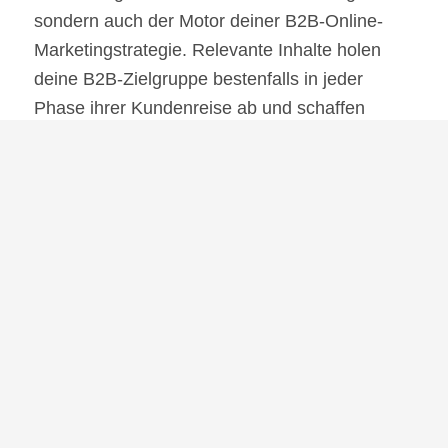
sondern auch der Motor deiner B2B-Online-
Marketingstrategie. Relevante Inhalte holen
deine B2B-Zielgruppe bestenfalls in jeder
Phase ihrer Kundenreise ab und schaffen
Vertrauen.
Tipp: Erstelle einen Redaktionsplan, der die
Bedürfnisse deiner Zielgruppe berücksichtigt.
Integriere verschiedene Formate wie Blog-
Posts, Videos und Infografiken, um eine
vielfältige Content-Strategie zu entwickeln.
Überlege dir auch, welche Kanäle du in welcher
Frequenz bespielst, um deine Ressourcen
gezielt und sinnvoll einzusetzen.