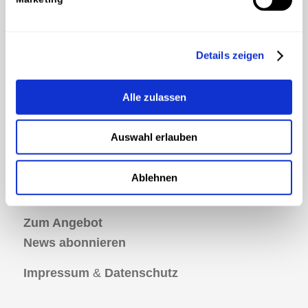
Details zeigen
Alle zulassen
OMH AG
Robinienweg 22
Auswahl erlauben
CH-4323 Wallbach
kontakt@omh.swiss
Ablehnen
+41 79 267 10 92
Zum Angebot
News abonnieren
Impressum
&
Datenschutz