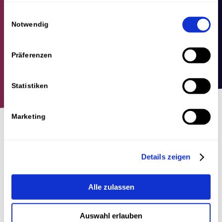
gesammelt haben.
Einwilligungsauswahl
Notwendig
Präferenzen
Statistiken
Marketing
Zu wem passen die Online-
Marketing-Basics?
Details zeigen
Du hast frisch mit Online-Marketing gestartet
Alle zulassen
oder setzt bereits vereinzelte Massnahmen um,
jedoch ohne genau zu wissen, was dir die
Auswahl erlauben