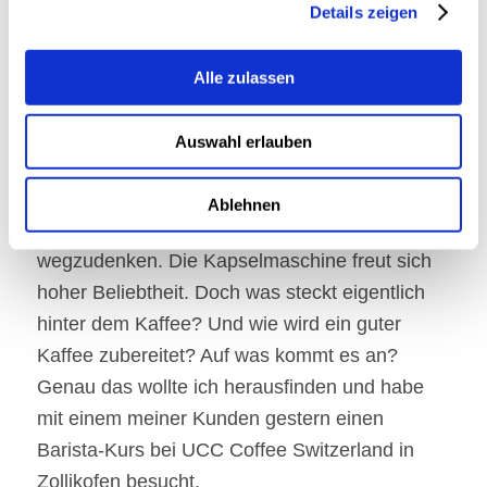
Details zeigen
Kulturbestandteil. Er erweckt mit seinem
Koffeinanteil die müden Geister, besticht durch
Alle zulassen
seinen köstlichen Duft und bringt Menschen
zusammen, da bei einem Kaffee stets wichtige
Auswahl erlauben
und weniger wichtige Themen diskutiert werden
können.
Ablehnen
Auch in meinem Büro ist Kaffee nicht mehr
wegzudenken. Die Kapselmaschine freut sich
hoher Beliebtheit. Doch was steckt eigentlich
hinter dem Kaffee? Und wie wird ein guter
Kaffee zubereitet? Auf was kommt es an?
Genau das wollte ich herausfinden und habe
mit einem meiner Kunden gestern einen
Barista-Kurs bei UCC Coffee Switzerland in
Zollikofen besucht.